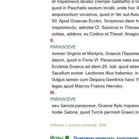
et
παρασκευὴ
dicatur
(
nempe
Sabbathi
)
a
I
quod
in
Paschatis
sestum
incidit
,
unde
hoc
il
aequinoctium
vocamus
,
quod
in
Ver
aut
Aut
50
.
Apud
Graecae
Eccles
.
Scriptores
diem
h
παρασκευὴν
,
adnotat
Cl
.
Suicerus
in
Thesau
solitas
,
addens
,
ex
Codino
et
Theod
.
Anagno
II
.
PARASCEVE
nomen
Virginis
et
Martyris
,
Graecis
Παρασκ
datum
,
quod
in
Feria
VI
.
Parasceve
nata
ess
Ecclesia
Graeca
ad
diem
26
.
Iulii:
quod
etia
Sacellum
exstat
.
Lectiones
illius
habentur
,
in
Vulgus
tamen
cum
Deipara
Genitrice
hanc
V
legas
apud
Macros
Fratres
Hierolex
.
III
.
PARASCEVE
seu
Sancta
parasceve
,
Graece
Ἁγία
παρασκ
hodie
Salona
,
quod
Turcis
permixti
Graeci
i
Hofmann
J
.
Lexicon
universale
.
1698
.
Игры ⚽
Поможем написать курсовую