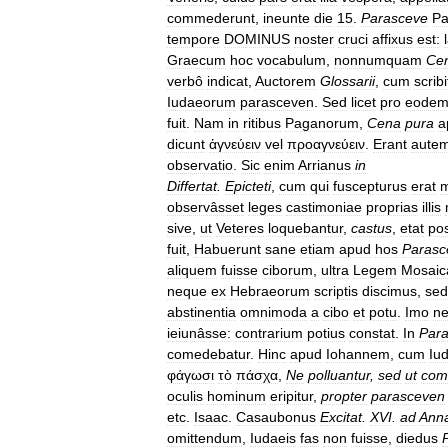
commederunt
,
ineunte
die
15
.
Parasceve
Pa
tempore
DOMINUS
noster
cruci
affixus
est:
Graecum
hoc
vocabulum
,
nonnumquam
Ce
verbô
indicat
,
Auctorem
Glossarii
,
cum
scribi
Iudaeorum
parasceven
.
Sed
licet
pro
eode
fuit
.
Nam
in
ritibus
Paganorum
,
Cena
pura
a
dicunt
ἁγνεύειν
vel
προαγνεύειν
.
Erant
aute
observatio
.
Sic
enim
Arrianus
in
Differtat
.
Epicteti
,
cum
qui
fuscepturus
erat
m
observâsset
leges
castimoniae
proprias
illis
sive
,
ut
Veteres
loquebantur
,
castus
,
etat
pos
fuit
,
Habuerunt
sane
etiam
apud
hos
Parasc
aliquem
fuisse
ciborum
,
ultra
Legem
Mosai
neque
ex
Hebraeorum
scriptis
discimus
,
sed
abstinentia
omnimoda
a
cibo
et
potu
.
Imo
n
ieiunâsse:
contrarium
potius
constat
.
In
Par
comedebatur
.
Hinc
apud
Iohannem
,
cum
Iu
φάγωσι
τὸ
πάσχα
,
Ne
polluantur
,
sed
ut
com
oculis
hominum
eripitur
,
propter
parasceven
etc
.
Isaac
.
Casaubonus
Excitat
.
XVI
.
ad
Ann
omittendum
,
Iudaeis
fas
non
fuisse
,
diedus