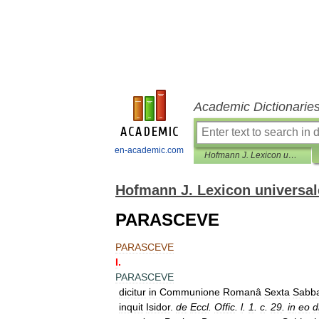
Academic Dictionarie
en-academic.com
Hofmann J. Lexicon universale
Hofmann J. Lexicon universal
PARASCEVE
PARASCEVE
I
.
PARASCEVE
dicitur
in
Communione
Romanâ
Sexta
Sabba
inquit
Isidor
.
de
Eccl
.
Offic
.
l
.
1
.
c
.
29
.
in
eo
d