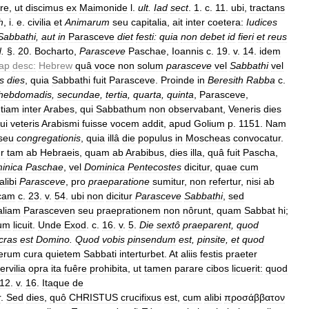
ire
,
ut
discimus
ex
Maimonide
l
.
ult
.
Iad
sect
.
1
.
c
.
11
.
ubi
,
tractans
h
,
i
.
e
.
civilia
et
Animarum
seu
capitalia
,
ait
inter
coetera:
Iudices
Sabbathi
,
aut
in
Parasceve
diet
festi:
quia
non
debet
id
fieri
et
reus
d
.
§.
20
.
Bocharto
,
Parasceve
Paschae
,
Ioannis
c
.
19
.
v
.
14
.
idem
ap
desc:
Hebrew
quâ
voce
non
solum
parasceve
vel
Sabbathi
vel
s
dies
,
quia
Sabbathi
fuit
Parasceve
.
Proinde
in
Beresith
Rabba
c
.
hebdomadis
,
secundae
,
tertia
,
quarta
,
quinta
,
Parasceve
,
tiam
inter
Arabes
,
qui
Sabbathum
non
observabant
,
Veneris
dies
ui
veteris
Arabismi
fuisse
vocem
addit
,
apud
Golium
p
.
1151
.
Nam
seu
congregationis
,
quia
illâ
die
populus
in
Moscheas
convocatur
.
r
tam
ab
Hebraeis
,
quam
ab
Arabibus
,
dies
illa
,
quâ
fuit
Pascha
,
inica
Paschae
,
vel
Dominica
Pentecostes
dicitur
,
quae
cum
alibi
Parasceve
,
pro
praeparatione
sumitur
,
non
refertur
,
nisi
ab
cam
c
.
23
.
v
.
54
.
ubi
non
dicitur
Parasceve
Sabbathi
,
sed
aliam
Parasceven
seu
praeprationem
non
nôrunt
,
quam
Sabbat
hi
;
um
licuit
.
Unde
Exod
.
c
.
16
.
v
.
5
.
Die
sextô
praeparent
,
quod
cras
est
Domino
.
Quod
vobis
pinsendum
est
,
pinsite
,
et
quod
erum
cura
quietem
Sabbati
interturbet
.
At
aliis
festis
praeter
ervilia
opra
ita
fuêre
prohibita
,
ut
tamen
parare
cibos
licuerit:
quod
12
.
v
.
16
.
Itaque
de
r
.
Sed
dies
,
quô
CHRISTUS
crucifixus
est
,
cum
alibi
προσάββατον