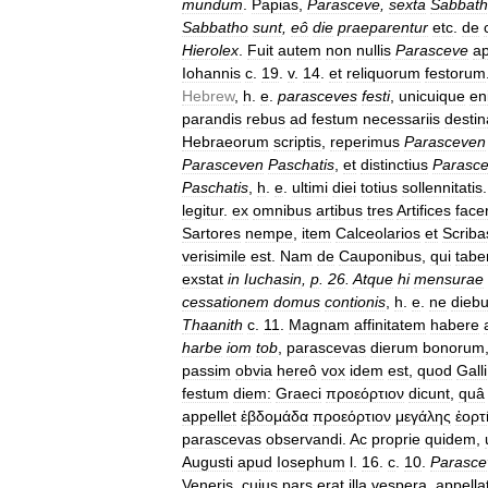
mundum
.
Papias
,
Parasceve
,
sexta
Sabbath
Sabbatho
sunt
,
eô
die
praeparentur
etc
.
de
Hierolex
.
Fuit
autem
non
nullis
Parasceve
a
Iohannis
c
.
19
.
v
.
14
.
et
reliquorum
festorum
Hebrew
,
h
.
e
.
parasceves
festi
,
unicuique
en
parandis
rebus
ad
festum
necessariis
destin
Hebraeorum
scriptis
,
reperimus
Parasceven
Parasceven
Paschatis
,
et
distinctius
Parasc
Paschatis
,
h
.
e
.
ultimi
diei
totius
sollennitatis
legitur
.
ex
omnibus
artibus
tres
Artifices
face
Sartores
nempe
,
item
Calceolarios
et
Scriba
verisimile
est
.
Nam
de
Cauponibus
,
qui
tabe
exstat
in
Iuchasin
,
p
.
26
.
Atque
hi
mensurae
cessationem
domus
contionis
,
h
.
e
.
ne
dieb
Thaanith
c
.
11
.
Magnam
affinitatem
habere
harbe
iom
tob
,
parascevas
dierum
bonorum
passim
obvia
hereô
vox
idem
est
,
quod
Galli
festum
diem:
Graeci
προεόρτιον
dicunt
,
quâ
appellet
ἑβδομάδα
προεόρτιον
μεγάλης
ἑορτ
parascevas
observandi
.
Ac
proprie
quidem
,
Augusti
apud
Iosephum
l
.
16
.
c
.
10
.
Parasce
Veneris
,
cuius
pars
erat
illa
vespera
,
appella