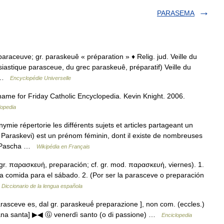
PARASEMA
paraceuve; gr. paraskeuê « préparation » ♦ Relig. jud. Veille du
siastique parasceue, du grec paraskeuê, préparatif) Veille du
t …
Encyclopédie Universelle
ame for Friday Catholic Encyclopedia. Kevin Knight. 2006.
lopedia
e répertorie les différents sujets et articles partageant un
raskevi) est un prénom féminin, dont il existe de nombreuses
a, Pascha …
Wikipédia en Français
 gr. παρασκευή, preparación; cf. gr. mod. παρασκευή, viernes). 1.
 la comida para el sábado. 2. (Por ser la parasceve o preparación
…
Diccionario de la lengua española
 parasceve es, dal gr. paraskeuḗ preparazione ], non com. (eccles.)
ettimana santa] ▶◀ Ⓖ venerdì santo (o di passione) …
Enciclopedia