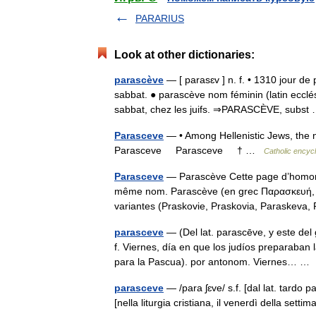
PARARIUS
Look at other dictionaries:
parascève
— [ parasɛv ] n. f. • 1310 jour de 
sabbat. ● parascève nom féminin (latin ecclé
sabbat, chez les juifs. ⇒PARASCÈVE, subs
Parasceve
— • Among Hellenistic Jews, the n
Parasceve Parasceve † …
Catholic encyc
Parasceve
— Parascève Cette page d’homonymi
même nom. Parascève (en grec Παρασκευή, Pa
variantes (Praskovie, Praskovia, Paraskev
parasceve
— (Del lat. parascēve, y este del
f. Viernes, día en que los judíos preparaban
para la Pascua). por antonom. Viernes… 
parasceve
— /para ʃɛve/ s.f. [dal lat. tardo
[nella liturgia cristiana, il venerdì della s