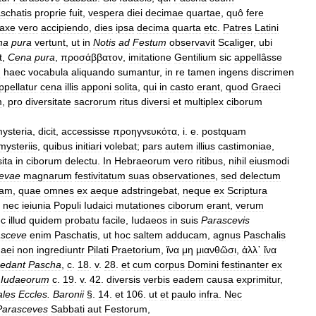
schatis
proprie
fuit
,
vespera
diei
decimae
quartae
,
quô
fere
laxe
vero
accipiendo
,
dies
ipsa
decima
quarta
etc
.
Patres
Latini
na
pura
vertunt
,
ut
in
Notis
ad
Festum
observavit
Scaliger
,
ubi
t
,
Cena
pura
,
προσάββατον
,
imitatione
Gentilium
sic
appellâsse
m
haec
vocabula
aliquando
sumantur
,
in
re
tamen
ingens
discrimen
ppellatur
cena
illis
apponi
solita
,
qui
in
casto
erant
,
quod
Graeci
m
,
pro
diversitate
sacrorum
ritus
diversi
et
multiplex
ciborum
ysteria
,
dicit
,
accessisse
προηγνευκότα
,
i
.
e
.
postquam
mysteriis
,
quibus
initiari
volebat
;
pars
autem
illius
castimoniae
,
ita
in
ciborum
delectu
.
In
Hebraeorum
vero
ritibus
,
nihil
eiusmodi
evae
magnarum
festivitatum
suas
observationes
,
sed
delectum
cam
,
quae
omnes
ex
aeque
adstringebat
,
neque
ex
Scriptura
nec
ieiunia
Populi
Iudaici
mutationes
ciborum
erant
,
verum
ec
illud
quidem
probatu
facile
,
Iudaeos
in
suis
Parascevis
asceve
enim
Paschatis
,
ut
hoc
saltem
adducam
,
agnus
Paschalis
daei
non
ingrediuntr
Pilati
Praetorium
,
ἵνα
μη
μιανθῶσι
,
ἀλλ᾿
ἵνα
edant
Pascha
,
c
.
18
.
v
.
28
.
et
cum
corpus
Domini
festinanter
ex
Iudaeorum
c
.
19
.
v
.
42
.
diversis
verbis
eadem
causa
exprimitur
,
ales
Eccles
.
Baronii
§.
14
.
et
106
.
ut
et
paulo
infra
.
Nec
Parasceves
Sabbati
aut
Festorum
,