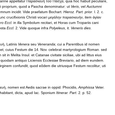
oanne
appellatur
Παρασκευὴ
τοῦ
Πάσχα
,
quia
hoc
habuit
peculiare
,
li
proprium
,
quod
a
Pascha
denominatur:
ut
Veris
,
vel
Auctumni
umnum
incidit
.
Vide
praefatum
Bochart
.
Hieroz
.
Part
.
prior
.
l
.
2
.
c
.
unc
crucifixionis
Christi
vocari
μεγάλην
παρασκευὴν
,
item
ἁγίαν
ro
Eccl
.
in
illa
Symbolum
recitari
,
et
Horas
cum
Tropariis
cani
sta
Eccl
.
2
.
Vide
quoque
infra
Polyeleus
,
it
.
Veneris
dies
.
ευὴ
,
Latinis
Venera
seu
Veneranda
;
cui
a
Parentibus
id
nomen
et
;
cuius
Festum
die
14
.
Nov
.
celebrat
martyrologium
Roman
.
sed
m
sit
in
Melita
Insul
.
et
Catanae
civitate
siciliae
,
ubi
ad
littus
eius
quodam
antiquo
Liciensis
Ecclesiae
Breviario
,
ad
diem
eundem
.
irginem
confundit
,
quod
eôdem
die
utriusque
Festum
recolitur
;
uti
ευὴ
,
nomen
est
Aedis
sacrae
in
oppid
.
Phocidis
,
Amphissa
Veter
.
nhabitant
,
dicta
,
apud
Iac
.
Sponium
Itinerar
.
Part
.
2
.
p
.
52
.