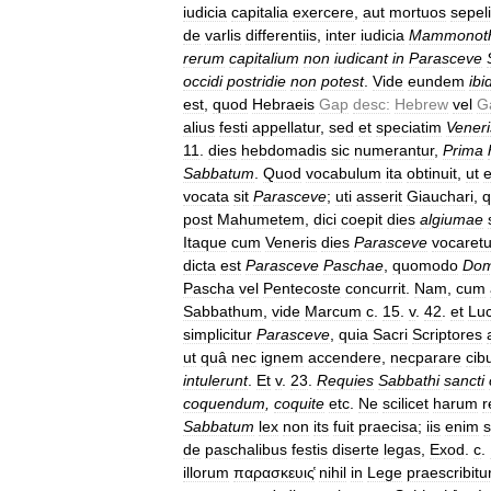
iudicia
capitalia
exercere
,
aut
mortuos
sepel
de
varlis
differentiis
,
inter
iudicia
Mammonot
rerum
capitalium
non
iudicant
in
Parasceve
occidi
postridie
non
potest
.
Vide
eundem
ibi
est
,
quod
Hebraeis
Gap
desc:
Hebrew
vel
G
alius
festi
appellatur
,
sed
et
speciatim
Veneri
11
.
dies
hebdomadis
sic
numerantur
,
Prima
Sabbatum
.
Quod
vocabulum
ita
obtinuit
,
ut
e
vocata
sit
Parasceve
;
uti
asserit
Giauchari
,
q
post
Mahumetem
,
dici
coepit
dies
algiumae
Itaque
cum
Veneris
dies
Parasceve
vocaretu
dicta
est
Parasceve
Paschae
,
quomodo
Dom
Pascha
vel
Pentecoste
concurrit
.
Nam
,
cum
Sabbathum
,
vide
Marcum
c
.
15
.
v
.
42
.
et
Lu
simplicitur
Parasceve
,
quia
Sacri
Scriptores
ut
quâ
nec
ignem
accendere
,
necparare
cib
intulerunt
.
Et
v
.
23
.
Requies
Sabbathi
sancti
coquendum
,
coquite
etc
.
Ne
scilicet
harum
r
Sabbatum
lex
non
its
fuit
praecisa
;
iis
enim
s
de
paschalibus
festis
diserte
legas
,
Exod
.
c
.
illorum
παρασκευις̔
nihil
in
Lege
praescribitu