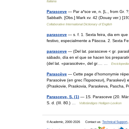
Italiana
Parasceve
— Par a*sce ve, n. [L., from Gr. ?
Sabbath. [Obs.] Mark xv. 42 (Douay ver.) [1
Collaborative International Dictionary of English
parasceve
— s. f. 1. Sexta feira, dia em qu
festivo, especialmente a Páscoa. 2. Sexta F
parasceve
— (Del lat. parasceve < gr. para
sábado, día en el que se hacen los preparativo
(del lat. «parascēve», del gr.… …
Enciclopedia
Parascève
— Cette page d’homonymie réperto
Parascève (en grec Παρασκευή, Paraskevi) es
(Praskovie, Praskovia, Paraskeva, Pascha
Parasceve, S. (1)
— 1S. Parasceve (20. März)
S. d. (III. 80.) …
Vollständiges Heiligen-Lexikon
© Academic, 2000-2026
Contact us:
Technical Support
,