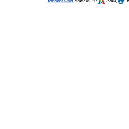
Dictionaries export
, created on PHP,
Joomla,
Dr