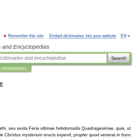
Remember this site
Embed dictionaries into your website
EN
s and Encyclopedias
Search!
Interpretations
e
thi
,
seu
sexta
Feria
ultimae
hebdomadis
Quadragesimae
,
quia
,
ut
ie
Cbristus
mysterium
erucis
expevit
,
propter
quod
venerat
in
hunc