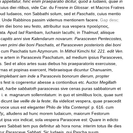
i
appellatur
,
hinc
enim
praeparatio
dicitur
,
quod
a
Iudaeis
,
quae
in
cuius
diei
ritibus
,
vide
Car
.
du
Fresne
in
Glossar
.
et
Macros
Fratres
pud
Iudaeos
,
non
Sabbathi
solum
,
sed
et
Paschatis
,
cuius
mentio
.
Unde
Rabbinos
passim
videmus
mentionem
facere
.
Gap
desc:
im
diei
bono
seu
festo
,
attribuitur
sua
vespera
προεόρτιος
,
ata
.
Apud
Iad
Rambam
,
Iuchasin
Iacuthi
,
in
Thalmud
,
aliisque
capitis
anni
sive
Kalendarum
novarum:
Parasceven
Pentecostes
,
even
primi
diei
boni
Paschatis
,
et
Parasceven
posterioris
diei
boni
.
cum
Paschatis
tum
Azymorum
.
In
Mithol
Kimchi
fol
.
221
.
edit
Ven
.
re
artem
in
Parascevis
Paschatum
,
ad
medium
ipsius
Parasceves
,
s
.
Sed
et
alios
artes
suas
diebus
his
praeparatoriis
exercuisse
,
rnas
et
popinas
exercent
,
Hebraeisque
dicuntur
Chanuanim
,
implebant
iam
inde
a
Parascevis
bonorum
dierum
,
propter
us
fest
is
cogerentur
abesse
a
contionibus
etc
.
Auctor
Megillath
ait
,
harbe
sabbatoth
parascevas
sive
cenas
puras
sabbatorum
et
,
i
.
e
.
magnarum
sollennitatum:
in
quo
et
similibus
locis
,
quae
sunt
dicunt
lae
veille
de
la
feste
;
illa
videlicet
vespera
,
quae
praecedit
voce
usus
est
eleganter
Philo
de
Vita
Contempl
.
p
.
616
.
cum
ῆς
,
alludens
ad
hunc
morem
Iudaicum
,
maiorum
Festorum
ut
ipsa
vox
indicat
,
sola
vespera
Parasceve
est:
Quare
in
edicto
ves
Sabbati
tem
pus
definitur
ab
hora
nona:
interim
totus
ille
dies
tur
Parasceve
Sabbati
.
Sic
Iudaeis
,
qui
Pascha
suum