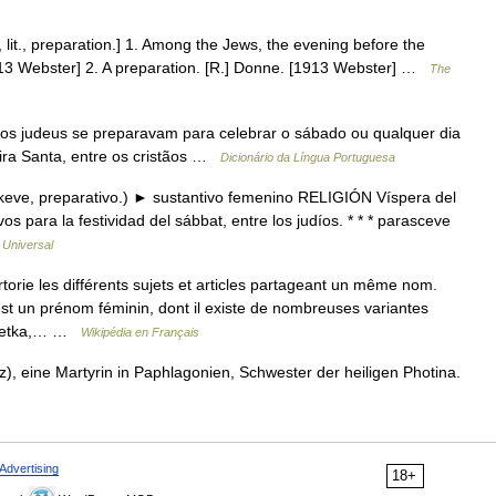
, lit., preparation.] 1. Among the Jews, the evening before the
913 Webster] 2. A preparation. [R.] Donne. [1913 Webster] …
The
e os judeus se preparavam para celebrar o sábado ou qualquer dia
eira Santa, entre os cristãos …
Dicionário da Língua Portuguesa
skeve, preparativo.) ► sustantivo femenino RELIGIÓN Víspera del
s para la festividad del sábbat, entre los judíos. * * * parasceve
 Universal
rie les différents sujets et articles partageant un même nom.
t un prénom féminin, dont il existe de nombreuses variantes
, Petka,… …
Wikipédia en Français
, eine Martyrin in Paphlagonien, Schwester der heiligen Photina.
Advertising
18+